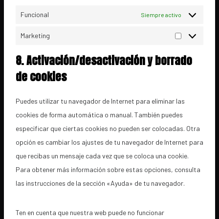
s
g
v
-
Funcional
Siempre activo
s
l
a
a
e
r
Marketing
n
M
-
i
a
a
8. Activación/desactivación y borrado
f
o
l
r
de cookies
o
s
y
k
n
t
e
Puedes utilizar tu navegador de Internet para eliminar las
t
i
t
cookies de forma automática o manual. También puedes
s
c
i
especificar que ciertas cookies no pueden ser colocadas. Otra
s
n
opción es cambiar los ajustes de tu navegador de Internet para
g
que recibas un mensaje cada vez que se coloca una cookie.
Para obtener más información sobre estas opciones, consulta
las instrucciones de la sección «Ayuda» de tu navegador.
Ten en cuenta que nuestra web puede no funcionar