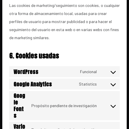
Las cookies de marketing/seguimiento son cookies, o cualquier
otra forma de almacenamiento local, usadas para crear
perfiles de usuario para mostrar publicidad o para hacer el
seguimiento del usuario en esta web o en varias webs con fines
de marketing similares.
6. Cookies usadas
WordPress
Funcional
C
Google Analytics
o
Statistics
C
n
Goog
o
s
le
n
Propósito pendiente de investigación
Font
e
C
s
s
n
o
e
t
Vario
n
n