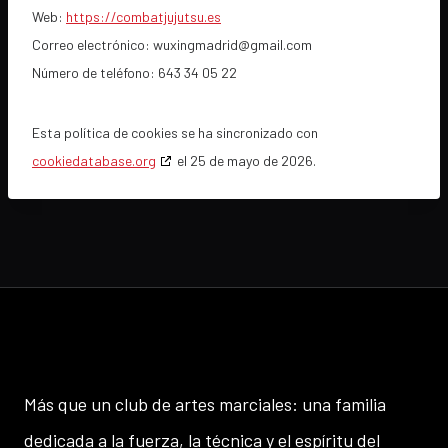
Web:
https://combatjujutsu.es
Correo electrónico:
wuxingmadrid@
gmail.com
Número de teléfono: 643 34 05 22
Esta política de cookies se ha sincronizado con
cookiedatabase.org
el 25 de mayo de 2026.
Más que un club de artes marciales: una familia
dedicada a la fuerza, la técnica y el espíritu del