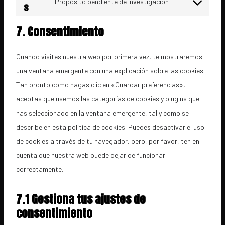
Propósito pendiente de investigación
s
t
s
C
t
o
e
o
t
7. Consentimiento
s
n
n
o
e
t
s
s
Cuando visites nuestra web por primera vez, te mostraremos
r
t
e
e
una ventana emergente con una explicación sobre las cookies.
v
o
n
r
Tan pronto como hagas clic en «Guardar preferencias»,
i
s
t
v
aceptas que usemos las categorías de cookies y plugins que
c
e
t
i
has seleccionado en la ventana emergente, tal y como se
e
r
o
c
describe en esta política de cookies. Puedes desactivar el uso
w
v
s
e
de cookies a través de tu navegador, pero, por favor, ten en
o
i
e
g
cuenta que nuestra web puede dejar de funcionar
r
c
r
o
correctamente.
d
e
v
o
p
g
i
7.1 Gestiona tus ajustes de
g
r
o
c
consentimiento
l
e
o
e
e