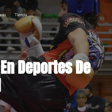
vas
Tienda
 En Deportes De
M